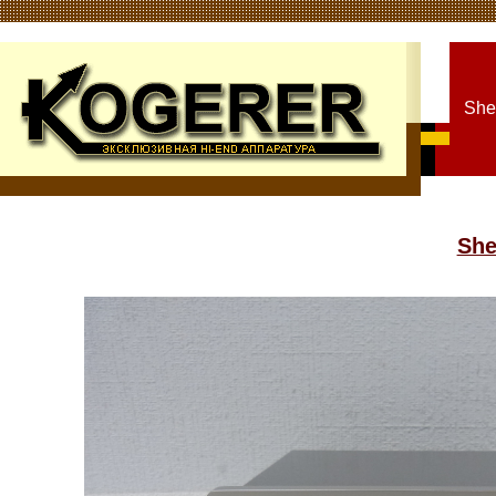
Shel
She