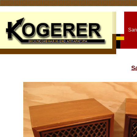
San
S